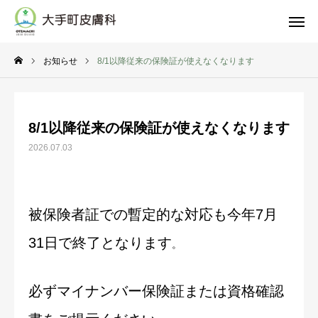
お知らせ
8/1以降従来の保険証が使えなくなります

WEB予約
電話
8/1以降従来の保険証が使えなくなります
診療科目
MAP
2026.07.03
Instagram
LINE
当院の特徴
被保険者証での暫定的な対応も今年7月
医師紹介
31日で終了となります
。
診療科目
必ずマイナンバー保険証または資格確認
料金表